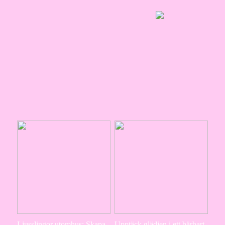
Ljusslingor utomhus: Skapa
Upptäck glädjen i ett bärbart