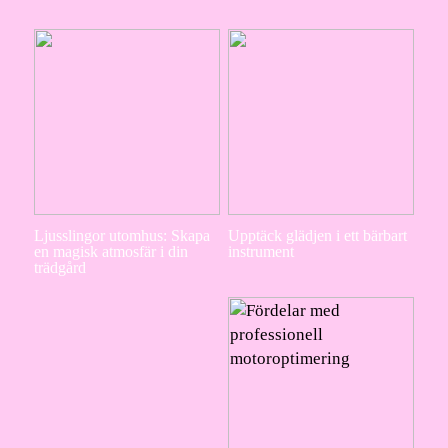
Ljusslingor utomhus: Skapa
Upptäck glädjen i ett bärbart
en magisk atmosfär i din
instrument
trädgård