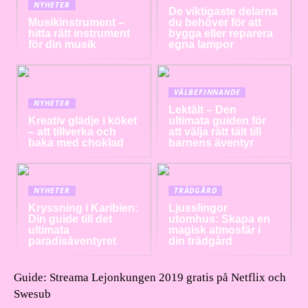
NYHETER
De viktigaste delarna
Musikinstrument –
du behöver för att
hitta rätt instrument
bygga eller reparera
för din musik
egna lampor
VÄLBEFINNANDE
NYHETER
Lektält – Den
Kreativ glädje i köket
ultimata guiden för
– att tillverka och
att välja rätt tält till
baka med choklad
barnens äventyr
NYHETER
TRÄDGÅRD
Kryssning i Karibien:
Ljusslingor
Din guide till det
utomhus: Skapa en
ultimata
magisk atmosfär i
paradisäventyret
din trädgård
Guide: Streama Lejonkungen 2019 gratis på Netflix och
Swesub