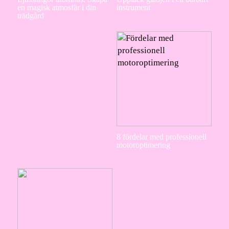
en magisk atmosfär i din
instrument
trädgård
8 fördelar med professionell
motoroptimering