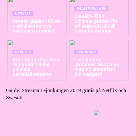
VÄLBEFINNANDE
NYHETER
Lektält – Den
Kreativ glädje i köket
ultimata guiden för
– att tillverka och
att välja rätt tält till
baka med choklad
barnens äventyr
NYHETER
TRÄDGÅRD
Kryssning i Karibien:
Ljusslingor
Din guide till det
utomhus: Skapa en
ultimata
magisk atmosfär i
paradisäventyret
din trädgård
Guide: Streama Lejonkungen 2019 gratis på Netflix och
Swesub