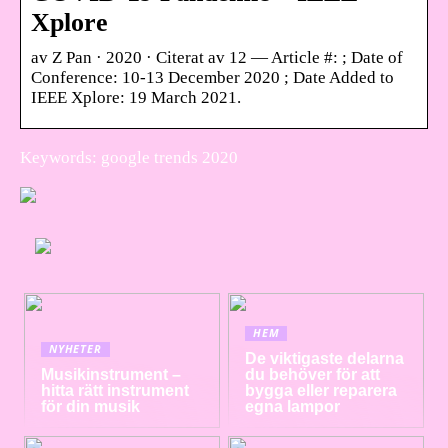
Xplore
av Z Pan · 2020 · Citerat av 12 — Article #: ; Date of
Conference: 10-13 December 2020 ; Date Added to
IEEE Xplore: 19 March 2021.
Keywords: google trends 2020
HEM
NYHETER
De viktigaste delarna
Musikinstrument –
du behöver för att
hitta rätt instrument
bygga eller reparera
för din musik
egna lampor