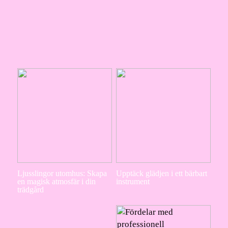
Ljusslingor utomhus: Skapa
Upptäck glädjen i ett bärbart
en magisk atmosfär i din
instrument
trädgård