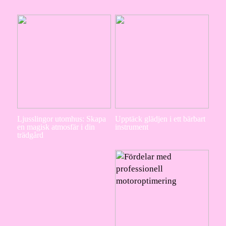
Ljusslingor utomhus: Skapa
Upptäck glädjen i ett bärbart
en magisk atmosfär i din
instrument
trädgård