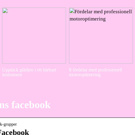
Upptäck glädjen i ett bärbart
8 fördelar med professionell
instrument
motoroptimering
ns facebook
ok-grupper
 Facebook