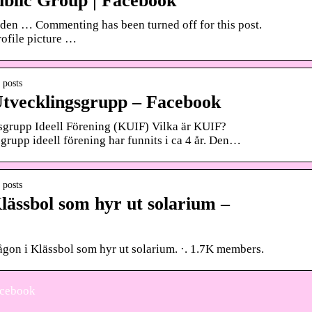
ublic Group | Facebook
den … Commenting has been turned off for this post.
ofile picture …
 posts
Utvecklingsgrupp – Facebook
grupp Ideell Förening (KUIF) Vilka är KUIF?
rupp ideell förening har funnits i ca 4 år. Den…
 posts
Klässbol som hyr ut solarium –
ågon i Klässbol som hyr ut solarium. ·. 1.7K members.
acebook