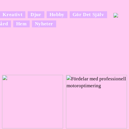
Kreativt
Djur
Hobby
Gör Det Själv
ård
Hem
Nyheter