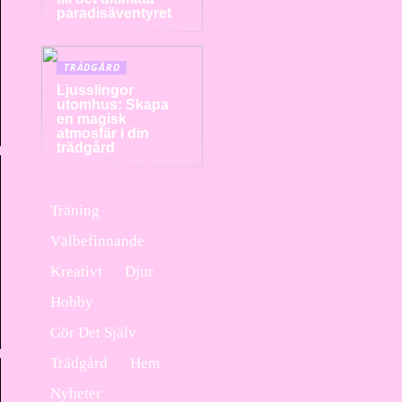
paradisäventyret
TRÄDGÅRD
Ljusslingor
utomhus: Skapa
en magisk
atmosfär i din
trädgård
Träning
Välbefinnande
Kreativt
Djur
Hobby
Gör Det Själv
Trädgård
Hem
Nyheter