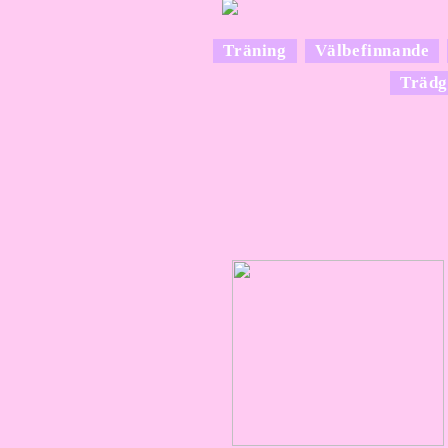
Träning
Välbefinnande
Trädg