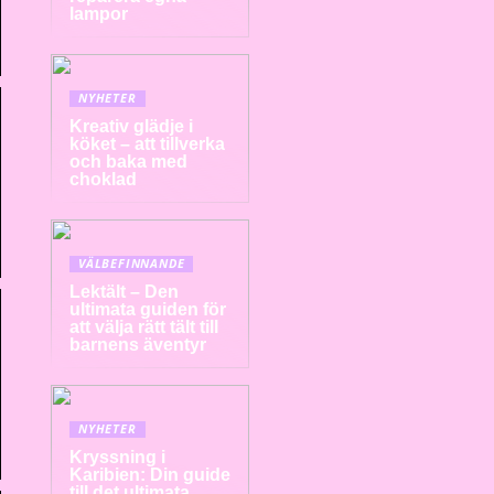
lampor
NYHETER
Kreativ glädje i
köket – att tillverka
och baka med
choklad
VÄLBEFINNANDE
Lektält – Den
ultimata guiden för
att välja rätt tält till
barnens äventyr
NYHETER
Kryssning i
Karibien: Din guide
till det ultimata