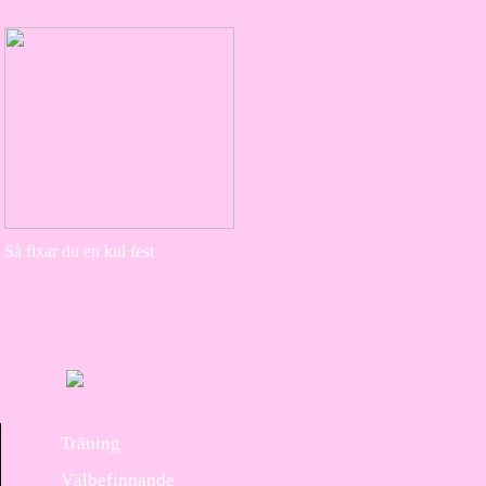
Så fixar du en kul fest
Träning
Välbefinnande