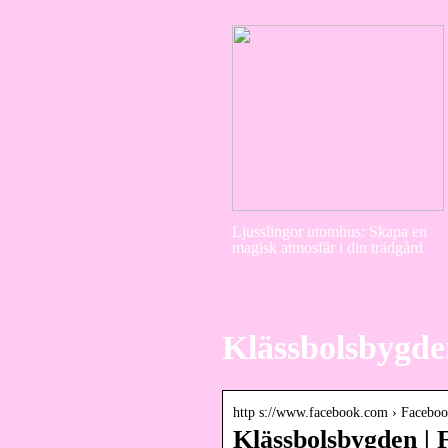
Ljusslingor utomhus: Skapa en
magisk atmosfär i din trädgård
Klässbolsbygde
http s://www.facebook.com › Facebo
Klässbolsbygden |