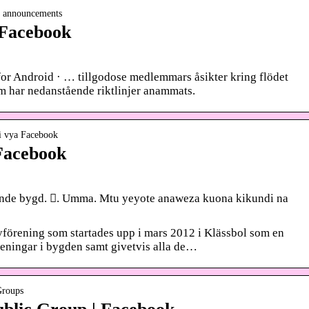
› announcements
 Facebook
or Android · … tillgodose medlemmars åsikter kring flödet
m har nedanstående riktlinjer anammats.
di vya Facebook
 Facebook
levande bygd. 󰟠. Umma. Mtu yeyote anaweza kuona kikundi na
förening som startades upp i mars 2012 i Klässbol som en
eningar i bygden samt givetvis alla de…
Groups