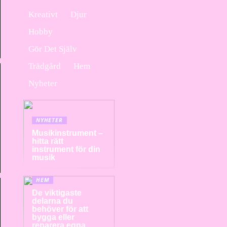
Kreativt
Djur
Hobby
Gör Det Själv
Trädgård
Hem
Nyheter
NYHETER
Musikinstrument –
hitta rätt
instrument för din
musik
HEM
De viktigaste
delarna du
behöver för att
bygga eller
reparera egna