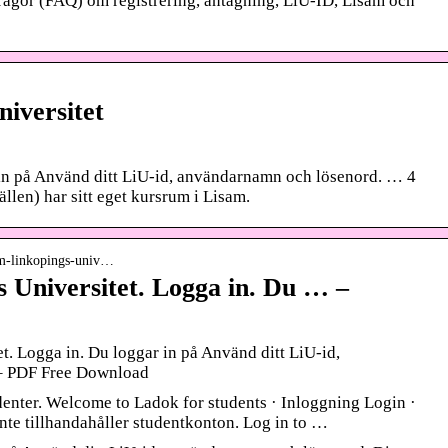
frågor (FAQ) om registrering, antagning, LiU-ID, Lisam och
niversitet
n på Använd ditt LiU-id, användarnamn och lösenord. … 4
llen) har sitt eget kursrum i Lisam.
sam-linkopings-univ…
 Universitet. Logga in. Du … –
. Logga in. Du loggar in på Använd ditt LiU-id,
– PDF Free Download
enter. Welcome to Ladok for students · Inloggning Login ·
inte tillhandahåller studentkonton. Log in to …