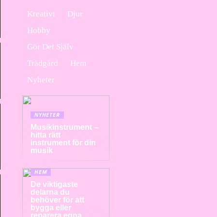
Kreativt
Djur
Hobby
Gör Det Själv
Trädgård
Hem
Nyheter
NYHETER
Musikinstrument –
hitta rätt
instrument för din
musik
HEM
De viktigaste
delarna du
behöver för att
bygga eller
reparera egna