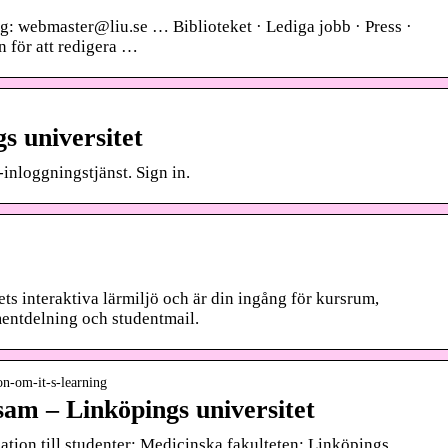
ig: webmaster@liu.se … Biblioteket · Lediga jobb · Press ·
n för att redigera …
s universitet
inloggningstjänst. Sign in.
ts interaktiva lärmiljö och är din ingång för kursrum,
ntdelning och studentmail.
ion-om-it-s-learning
am – Linköpings universitet
tion till studenter: Medicinska fakulteten: Linköpings