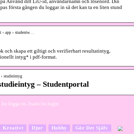
på Använd ditt LiU-id, användarnamn och lösenord. Din
pas första gången du loggar in så det kan ta en liten stund
nt › app › studentw…
 och skapa ett giltigt och verifierbart resultatintyg,
tionellt intyg* i pdf-format.
r › studieintyg
studieintyg – Studentportal
liu logga in, lisam liu login
Kreativt
Djur
Hobby
Gör Det Själv