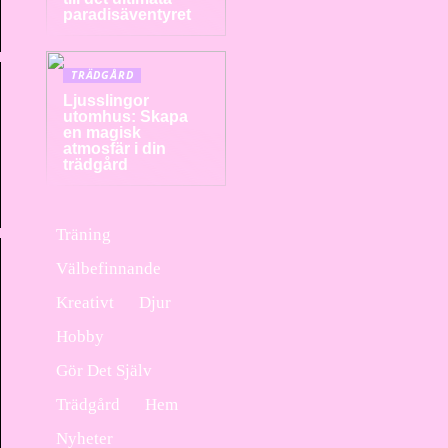
paradisäventyret
TRÄDGÅRD
Ljusslingor
utomhus: Skapa
en magisk
atmosfär i din
trädgård
Träning
Välbefinnande
Kreativt
Djur
Hobby
Gör Det Själv
Trädgård
Hem
Nyheter