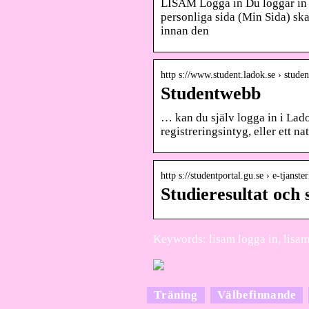
LISAM Logga in Du loggar in 
personliga sida (Min Sida) ska
innan den
http s://www.student.ladok.se › stude
Studentwebb
… kan du själv logga in i Ladok
registreringsintyg, eller ett na
http s://studentportal.gu.se › e-tjanste
Studieresultat och 
Keywords: lisam logga in, lisam 
Träning
Välbefinnande