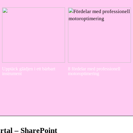
Upptäck glädjen i ett bärbart
8 fördelar med professionell
instrument
motoroptimering
rtal – SharePoint