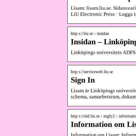
Lisam: lisam.liu.se. Sidansvar
LiU Electronic Press · Logga i
http s://liu.se › insidan
Insidan – Linköping
Linköpings universitets ADFS-
http s://serviceweb.liu.se
Sign In
Lisam är Linköpings universite
schema, samarbetsrum, dokume
http s://old.liu.se › mgfy2 › informat
Information om Lis
Information om Lisam: Informa