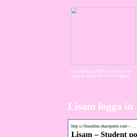
Ljusslingor utomhus: Skapa en
magisk atmosfär i din trädgård
Lisam logga in
http s://liuonline.sharepoint.com › …
Lisam – Student po