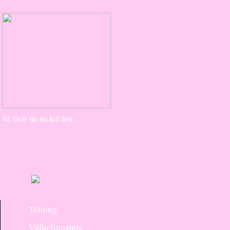
Så fixar du en kul fest
Träning
Välbefinnande