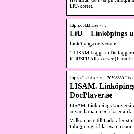
Här hittar du svar på vanliga 
LiU-kortet.
http s://old.liu.se › …
LiU – Linköpings u
Linköpings universitet
1 LISAM Logga in Du loggar i
KURSER Alla kurser (kurstillfä
http s://docplayer.se › 30708630-Li
LISAM. Linköpings
DocPlayer.se
LISAM. Linköpings Universitet
användarnamn och lösenord. 
Välkommen till Ladok för stud
Inloggning till lärosäten som 