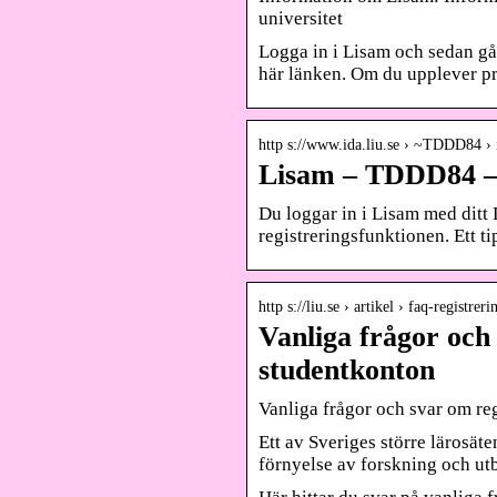
universitet
Logga in i Lisam och sedan gå 
här länken. Om du upplever p
http s://www.ida.liu.se › ~TDDD84 › i
Lisam – TDDD84 – 
Du loggar in i Lisam med ditt
registreringsfunktionen. Ett ti
http s://liu.se › artikel › faq-registreri
Vanliga frågor och
studentkonton
Vanliga frågor och svar om re
Ett av Sveriges större lärosät
förnyelse av forskning och utb