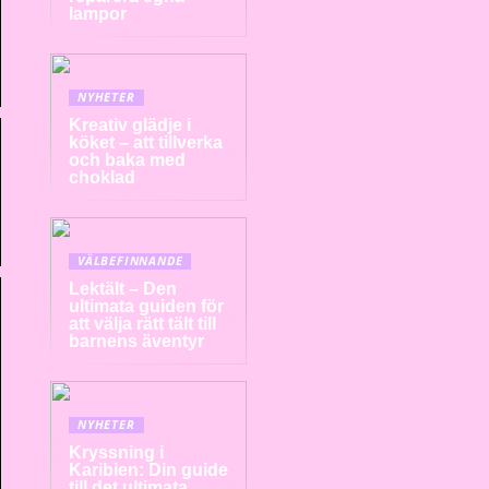
lampor
NYHETER
Kreativ glädje i
köket – att tillverka
och baka med
choklad
VÄLBEFINNANDE
Lektält – Den
ultimata guiden för
att välja rätt tält till
barnens äventyr
NYHETER
Kryssning i
Karibien: Din guide
till det ultimata