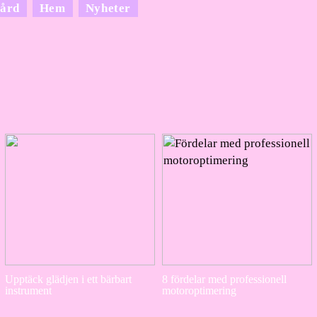
ård
Hem
Nyheter
Upptäck glädjen i ett bärbart
8 fördelar med professionell
instrument
motoroptimering