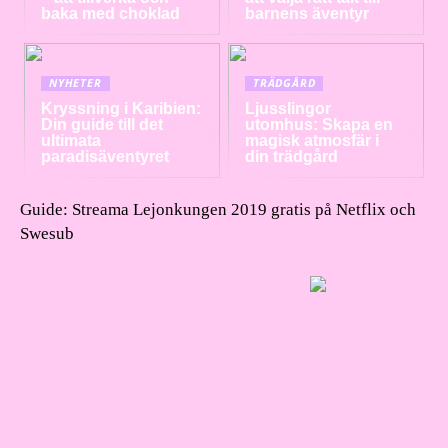
baka med choklad
barnens äventyr
NYHETER
TRÄDGÅRD
Kryssning i Karibien:
Ljusslingor
Din guide till det
utomhus: Skapa en
ultimata
magisk atmosfär i
paradisäventyret
din trädgård
Guide: Streama Lejonkungen 2019 gratis på Netflix och
Swesub