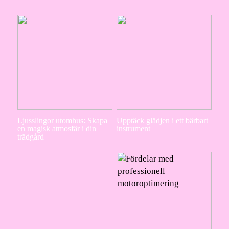
Ljusslingor utomhus: Skapa
Upptäck glädjen i ett bärbart
en magisk atmosfär i din
instrument
trädgård