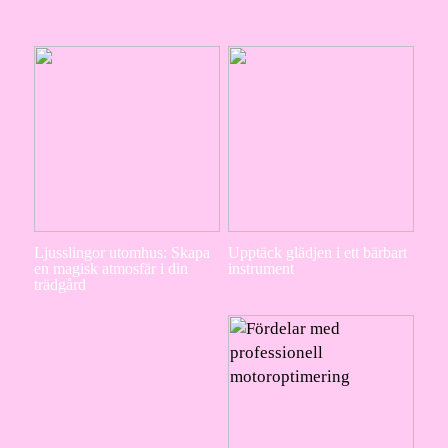
Ljusslingor utomhus: Skapa
Upptäck glädjen i ett bärbart
en magisk atmosfär i din
instrument
trädgård