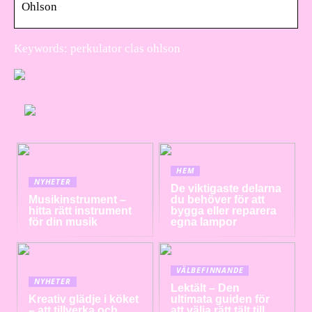
Ohlson
Keywords: perkulator clas ohlson
HEM
NYHETER
De viktigaste delarna
Musikinstrument –
du behöver för att
hitta rätt instrument
bygga eller reparera
för din musik
egna lampor
VÄLBEFINNANDE
NYHETER
Lektält – Den
Kreativ glädje i köket
ultimata guiden för
– att tillverka och
att välja rätt tält till