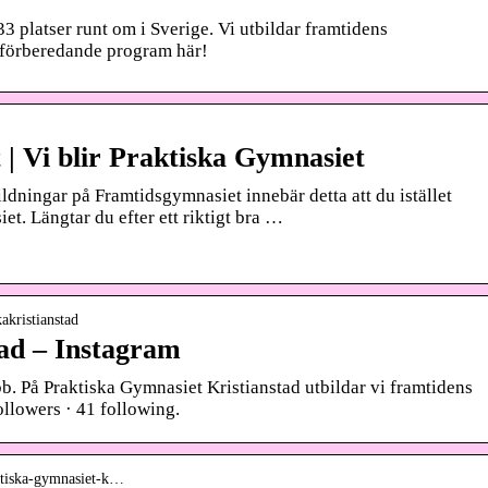
3 platser runt om i Sverige. Vi utbildar framtidens
sförberedande program här!
| Vi blir Praktiska Gymnasiet
ildningar på Framtidsgymnasiet innebär detta att du istället
et. Längtar du efter ett riktigt bra …
akristianstad
tad – Instagram
obb. På Praktiska Gymnasiet Kristianstad utbildar vi framtidens
ollowers · 41 following.
aktiska-gymnasiet-k…