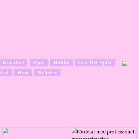
Kreativt
Djur
Hobby
Gör Det Själv
ård
Hem
Nyheter