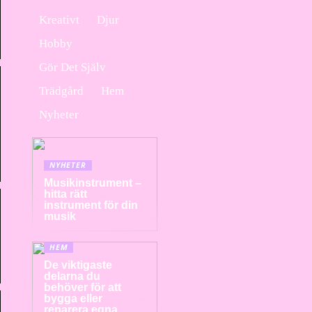
Kreativt
Djur
Hobby
Gör Det Själv
Trädgård
Hem
Nyheter
NYHETER
Musikinstrument –
hitta rätt
instrument för din
musik
HEM
De viktigaste
delarna du
behöver för att
bygga eller
reparera egna