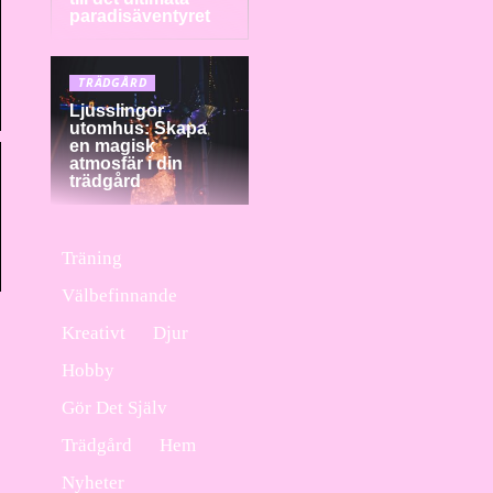
paradisäventyret
TRÄDGÅRD
Ljusslingor
utomhus: Skapa
en magisk
atmosfär i din
trädgård
Träning
Välbefinnande
Kreativt
Djur
Hobby
Gör Det Själv
Trädgård
Hem
Nyheter