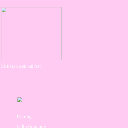
Så fixar du en kul fest
Träning
Välbefinnande