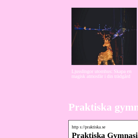
Ljusslingor utomhus: Skapa en
magisk atmosfär i din trädgård
Praktiska gymn
http s://praktiska.se
Praktiska Gymnasie