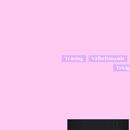
Träning
Välbefinnande
Trädg