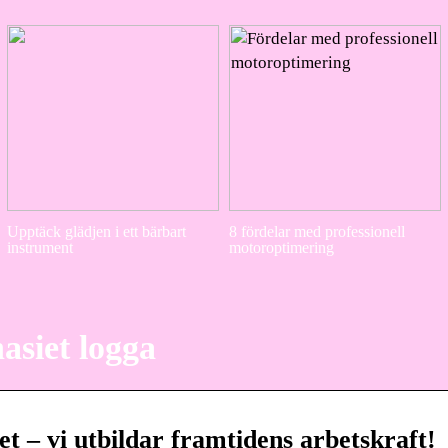
Upptäck glädjen i ett bärbart
8 fördelar med professionell
instrument
motoroptimering
asiet logga
t – vi utbildar framtidens arbetskraft!