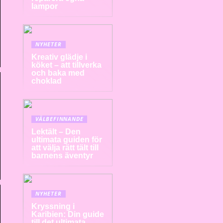
lampor
NYHETER
Kreativ glädje i
köket – att tillverka
och baka med
choklad
VÄLBEFINNANDE
Lektält – Den
ultimata guiden för
att välja rätt tält till
barnens äventyr
NYHETER
Kryssning i
Karibien: Din guide
till det ultimata