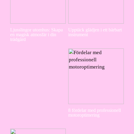
Ljusslingor utomhus: Skapa
Upptäck glädjen i ett bärbart
en magisk atmosfär i din
instrument
trädgård
8 fördelar med professionell
motoroptimering