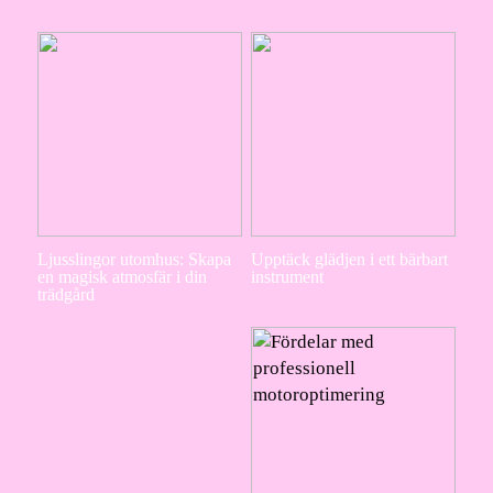
Ljusslingor utomhus: Skapa
Upptäck glädjen i ett bärbart
en magisk atmosfär i din
instrument
trädgård