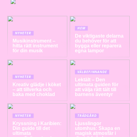
HEM
NYHETER
De viktigaste delarna
Musikinstrument –
du behöver för att
hitta rätt instrument
bygga eller reparera
för din musik
egna lampor
VÄLBEFINNANDE
NYHETER
Lektält – Den
Kreativ glädje i köket
ultimata guiden för
– att tillverka och
att välja rätt tält till
baka med choklad
barnens äventyr
NYHETER
TRÄDGÅRD
Kryssning i Karibien:
Ljusslingor
Din guide till det
utomhus: Skapa en
ultimata
magisk atmosfär i