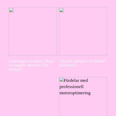
Ljusslingor utomhus: Skapa
Upptäck glädjen i ett bärbart
en magisk atmosfär i din
instrument
trädgård