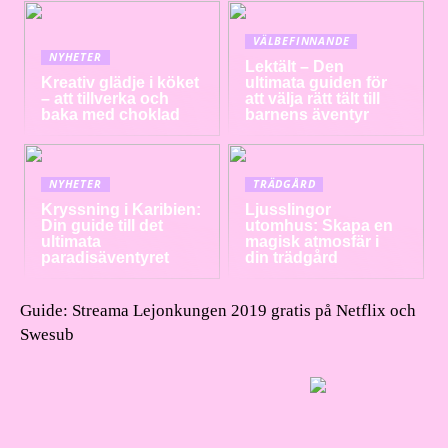
VÄLBEFINNANDE
NYHETER
Lektält – Den
Kreativ glädje i köket
ultimata guiden för
– att tillverka och
att välja rätt tält till
baka med choklad
barnens äventyr
NYHETER
TRÄDGÅRD
Kryssning i Karibien:
Ljusslingor
Din guide till det
utomhus: Skapa en
ultimata
magisk atmosfär i
paradisäventyret
din trädgård
Guide: Streama Lejonkungen 2019 gratis på Netflix och
Swesub