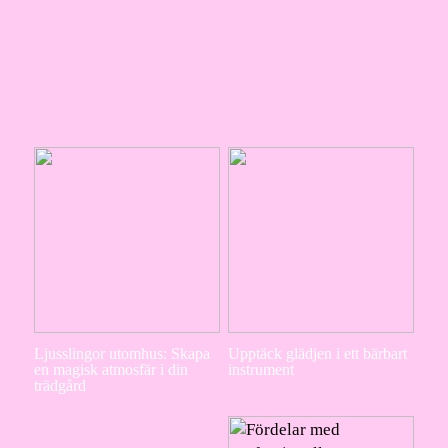
Ljusslingor utomhus: Skapa
Upptäck glädjen i ett bärbart
en magisk atmosfär i din
instrument
trädgård