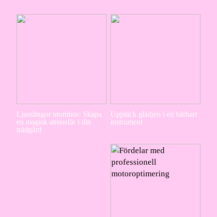
Ljusslingor utomhus: Skapa
Upptäck glädjen i ett bärbart
en magisk atmosfär i din
instrument
trädgård