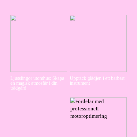
Ljusslingor utomhus: Skapa
Upptäck glädjen i ett bärbart
en magisk atmosfär i din
instrument
trädgård