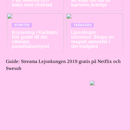
– att tillverka och
att välja rätt tält till
baka med choklad
barnens äventyr
NYHETER
TRÄDGÅRD
Kryssning i Karibien:
Ljusslingor
Din guide till det
utomhus: Skapa en
ultimata
magisk atmosfär i
paradisäventyret
din trädgård
Guide: Streama Lejonkungen 2019 gratis på Netflix och
Swesub