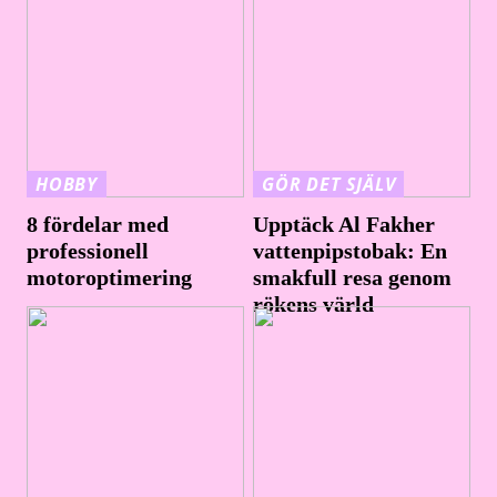
HOBBY
GÖR DET SJÄLV
8 fördelar med
Upptäck Al Fakher
professionell
vattenpipstobak: En
motoroptimering
smakfull resa genom
rökens värld