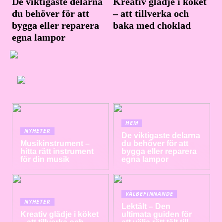
De viktigaste delarna
Kreativ glädje i köket
du behöver för att
– att tillverka och
bygga eller reparera
baka med choklad
egna lampor
HEM
NYHETER
De viktigaste delarna
Musikinstrument –
du behöver för att
hitta rätt instrument
bygga eller reparera
för din musik
egna lampor
VÄLBEFINNANDE
NYHETER
Lektält – Den
Kreativ glädje i köket
ultimata guiden för