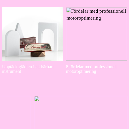
Upptäck glädjen i ett bärbart
8 fördelar med professionell
instrument
motoroptimering