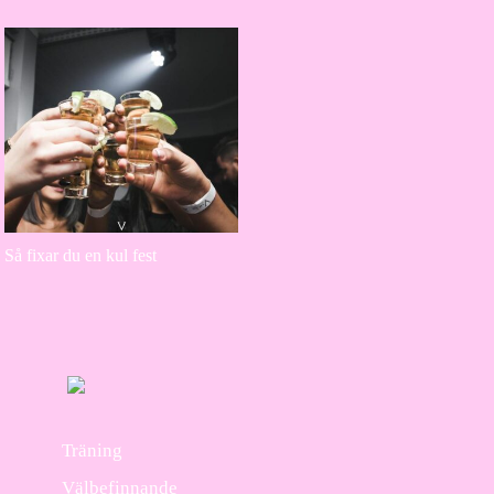
Så fixar du en kul fest
Träning
Välbefinnande