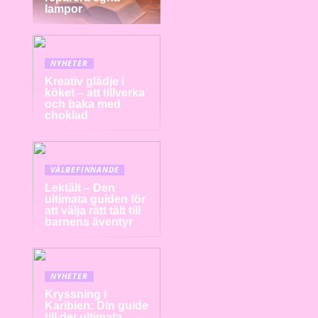
lampor
NYHETER
Kreativ glädje i
köket – att tillverka
och baka med
choklad
VÄLBEFINNANDE
Lektält – Den
ultimata guiden för
att välja rätt tält till
barnens äventyr
NYHETER
Kryssning i
Karibien: Din guide
till det ultimata