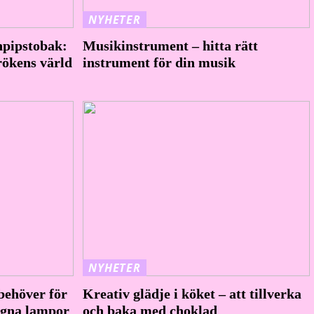
NYHETER
npipstobak:
Musikinstrument – hitta rätt
rökens värld
instrument för din musik
NYHETER
behöver för
Kreativ glädje i köket – att tillverka
 egna lampor
och baka med choklad