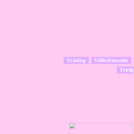
Träning
Välbefinnande
Trädg