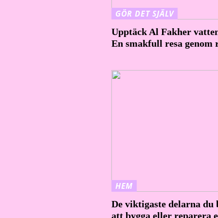
GÖR DET SJÄLV
Upptäck Al Fakher vatte
En smakfull resa genom 
HEM
De viktigaste delarna du 
att bygga eller reparera