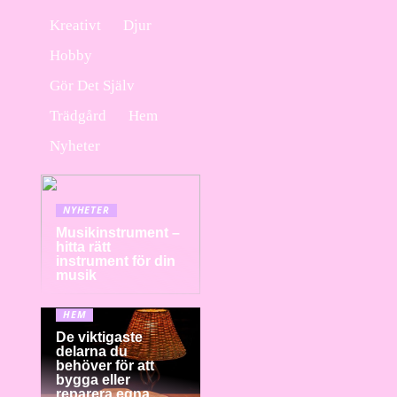
Kreativt
Djur
Hobby
Gör Det Själv
Trädgård
Hem
Nyheter
NYHETER
Musikinstrument –
hitta rätt
instrument för din
musik
HEM
De viktigaste
delarna du
behöver för att
bygga eller
reparera egna