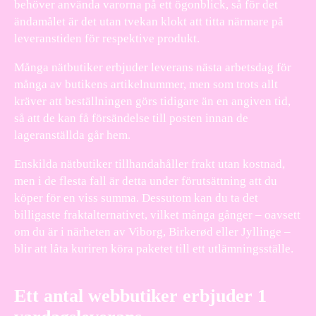
behöver använda varorna på ett ögonblick, så för det
ändamålet är det utan tvekan klokt att titta närmare på
leveranstiden för respektive produkt.
Många nätbutiker erbjuder leverans nästa arbetsdag för
många av butikens artikelnummer, men som trots allt
kräver att beställningen görs tidigare än en angiven tid,
så att de kan få försändelse till posten innan de
lageranställda går hem.
Enskilda nätbutiker tillhandahåller frakt utan kostnad,
men i de flesta fall är detta under förutsättning att du
köper för en viss summa. Dessutom kan du ta det
billigaste fraktalternativet, vilket många gånger – oavsett
om du är i närheten av Viborg, Birkerød eller Jyllinge –
blir att låta kuriren köra paketet till ett utlämningsställe.
Ett antal webbutiker erbjuder 1