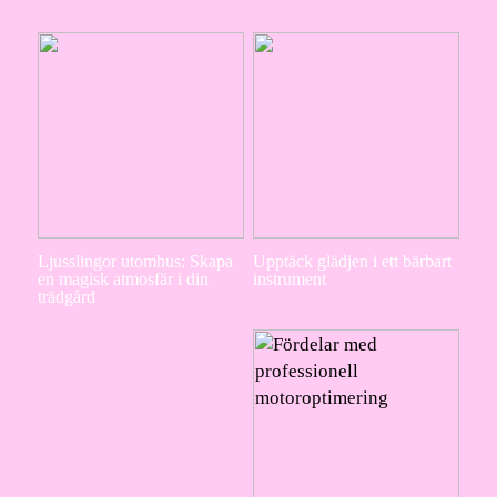
Ljusslingor utomhus: Skapa
Upptäck glädjen i ett bärbart
en magisk atmosfär i din
instrument
trädgård