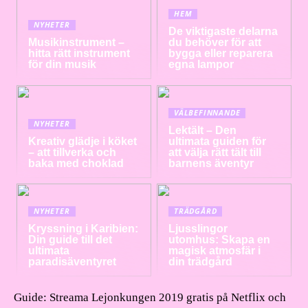
HEM
NYHETER
De viktigaste delarna
Musikinstrument –
du behöver för att
hitta rätt instrument
bygga eller reparera
för din musik
egna lampor
VÄLBEFINNANDE
NYHETER
Lektält – Den
Kreativ glädje i köket
ultimata guiden för
– att tillverka och
att välja rätt tält till
baka med choklad
barnens äventyr
NYHETER
TRÄDGÅRD
Kryssning i Karibien:
Ljusslingor
Din guide till det
utomhus: Skapa en
ultimata
magisk atmosfär i
paradisäventyret
din trädgård
Guide: Streama Lejonkungen 2019 gratis på Netflix och