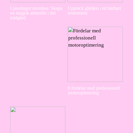
Ljusslingor utomhus: Skapa
Upptäck glädjen i ett bärbart
en magisk atmosfär i din
instrument
trädgård
8 fördelar med professionell
motoroptimering