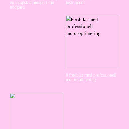
en magisk atmosfär i din
instrument
trädgård
8 fördelar med professionell
motoroptimering