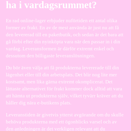
ha i vardagsrummet?
En rad online-lager erbjuder nuförtiden ett antal olika
former av frakt. En av de mest använda är just nu att få
den levererad till en paketbutik, och sedan är det bara att
gå förbi efter din nyinköpta vara när den passar in i din
vardag. Leveransformen är därför extremt enkel och
dessutom den billigaste leveranslösningen.
Du bör även välja att få produkterna levererade till din
lägenhet eller till din arbetsplats. Det blir nog lite mer
kostsamt, men lika gärna extremt okomplicerat. Det
lättaste alternativet för frakt kommer dock alltid att vara
att hämta ut produkterna själv, vilket tyvärr kräver att du
håller dig nära e-butikens plats.
Leveranstiden är givetvis ytterst avgörande om du skulle
behöva produkterna med ett ögonblicks varsel och av
den anledningen är det verkligen relevant att du