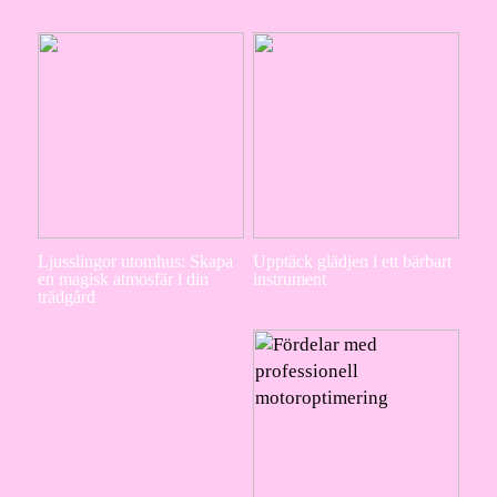
Ljusslingor utomhus: Skapa
Upptäck glädjen i ett bärbart
en magisk atmosfär i din
instrument
trädgård