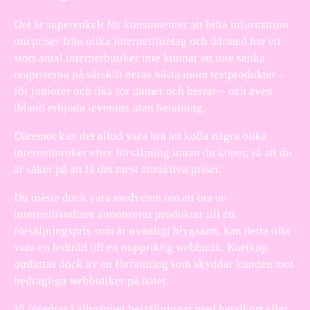
Det är superenkelt för konsumenter att hitta information
om priser från olika internetföretag och därmed har ett
stort antal internetbutiker inte kunnat att inte sänka
reapriserna på särskilt deras bästa inom testprodukter –
för juniorer och lika för damer och herrar – och även
ibland erbjuda leverans utan betalning.
Däremot kan det alltid vara bra att kolla några olika
internetbutiker efter försäljning innan du köper, så att du
är säker på att få det mest attraktiva priset.
Du måste dock vara medveten om att om en
internethandlare annonserar produkter till ett
försäljningspris som är ovanligt blygsamt, kan detta ofta
vara en ledtråd till en ouppriktig webbutik. Kortköp
omfattas dock av en författning som skyddar kunden mot
bedrägliga webbutiker på nätet.
Vi föredrar i allmänhet beställningar med betalkort eller