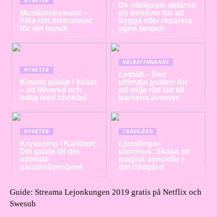
NYHETER
De viktigaste delarna
Musikinstrument –
du behöver för att
hitta rätt instrument
bygga eller reparera
för din musik
egna lampor
VÄLBEFINNANDE
NYHETER
Lektält – Den
Kreativ glädje i köket
ultimata guiden för
– att tillverka och
att välja rätt tält till
baka med choklad
barnens äventyr
NYHETER
TRÄDGÅRD
Kryssning i Karibien:
Ljusslingor
Din guide till det
utomhus: Skapa en
ultimata
magisk atmosfär i
paradisäventyret
din trädgård
Guide: Streama Lejonkungen 2019 gratis på Netflix och
Swesub