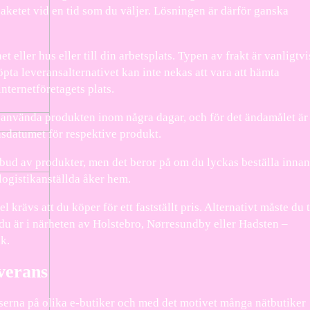
aketet vid en tid som du väljer. Lösningen är därför ganska
t eller hus eller till din arbetsplats. Typen av frakt är vanligtvi
öpta leveransalternativet kan inte nekas att vara att hämta
internetföretagets plats.
e använda produkten inom några dagar, och för det ändamålet är
nsdatumet för respektive produkt.
utbud av produkter, men det beror på om du lyckas beställa innan
 logistikanställda åker hem.
 krävs att du köper för ett fastställt pris. Alternativt måste du 
 du är i närheten av Holstebro, Nørresundby eller Hadsten –
ik.
everans
a priserna på olika e-butiker och med det motivet många nätbutiker