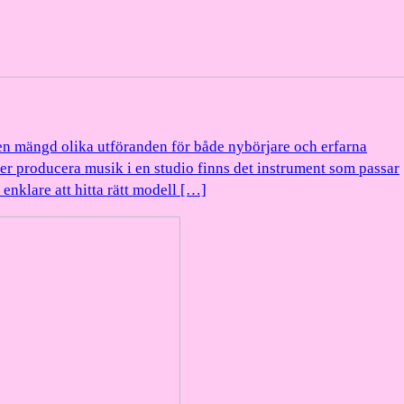
en mängd olika utföranden för både nybörjare och erfarna
er producera musik i en studio finns det instrument som passar
enklare att hitta rätt modell […]