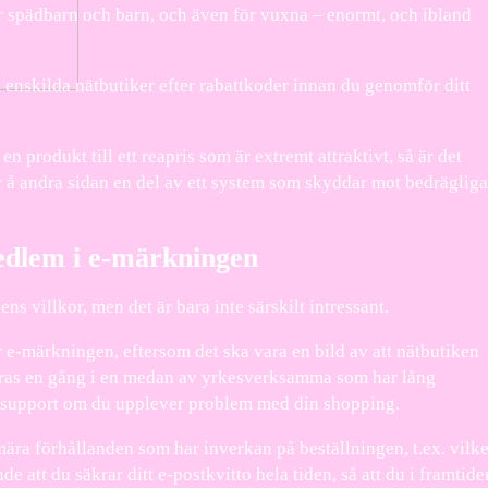
ör spädbarn och barn, och även för vuxna – enormt, och ibland
a enskilda nätbutiker efter rabattkoder innan du genomför ditt
produkt till ett reapris som är extremt attraktivt, så är det
är å andra sidan en del av ett system som skyddar mot bedrägliga
edlem i e-märkningen
ns villkor, men det är bara inte särskilt intressant.
 e-märkningen, eftersom det ska vara en bild av att nätbutiken
lleras en gång i en medan av yrkesverksamma som har lång
ill support om du upplever problem med din shopping.
ra förhållanden som har inverkan på beställningen, t.ex. vilk
e att du säkrar ditt e-postkvitto hela tiden, så att du i framtide