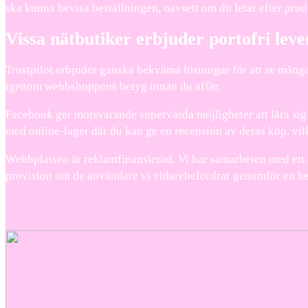
ska kunna bevisa beställningen, oavsett om du letar efter prod
Vissa nätbutiker erbjuder portofri leve
Trustpilot erbjuder ganska bekväma lösningar för att se många
igenom webbshoppens betyg innan du affär.
Facebook ger motsvarande supervärda möjligheter att lära sig om
med online-lager där du kan ge en recension av deras köp, vil
Webbplatsen är reklamfinansierad. Vi har samarbeten med ett a
provision om de användare vi vidarebefordrar genomför en be