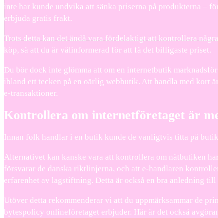
inte har kunde undvika att sänka priserna på produkterna – f
erbjuda gratis frakt.
Trots detta kan det ändå vara fördelaktigt att kontrollera någr
köp, så att du är välinformerad för att få det billigaste priset.
Du bör dock inte glömma att om en internetbutik marknadsför en 
ibland ett tecken på en oärlig webbutik. Att handla med kort 
e-transaktioner.
Kontrollera om internetföretaget är m
Innan folk handlar i en butik kunde de vanligtvis titta på butike
Alternativet kan kanske vara att kontrollera om nätbutiken har
försvarar de danska riktlinjerna, och att e-handlaren kontro
erfarenhet av lagstiftning. Detta är också en bra anledning t
Utöver detta rekommenderar vi att du uppmärksammar de primä
bytespolicy onlineföretaget erbjuder. Här är det också avgörand