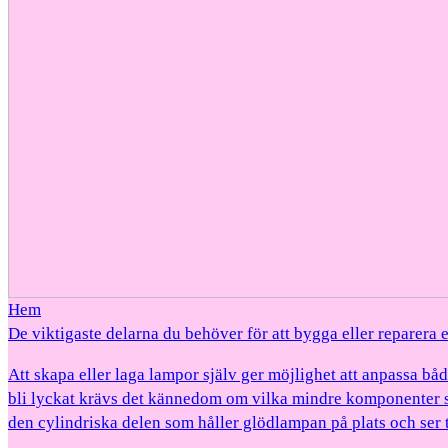
Hem
De viktigaste delarna du behöver för att bygga eller reparera
Att skapa eller laga lampor själv ger möjlighet att anpassa bå
bli lyckat krävs det kännedom om vilka mindre komponenter so
den cylindriska delen som håller glödlampan på plats och ser ti