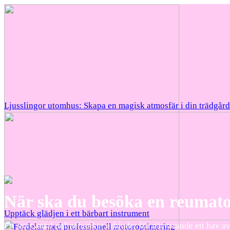
Ljusslingor utomhus: Skapa en magisk atmosfär i din trädgård
När ska du besöka en reumat
Upptäck glädjen i ett bärbart instrument
Ett stort antal onlinebutiker erbjuder för närvarande ett hav av 