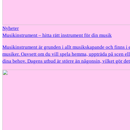
Nyheter
Musikinstrument – hitta rätt instrument för din musik
Musikinstrument är grunden i allt musikskapande och finns i 
musiker. Oavsett om du vill spela hemma, uppträda på scen ell
dina behov. Dagens utbud är större än någonsin, vilket gör det 